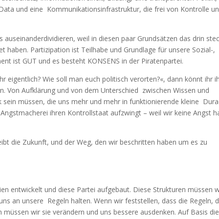
ata und eine Kommunikationsinfrastruktur, die frei von Kontrolle u
is auseinanderdividieren, weil in diesen paar Grundsätzen das drin ste
 haben. Partizipation ist Teilhabe und Grundlage für unsere Sozial-,
ment ist GUT und es
besteht KONSENS in der Piratenpartei.
 eigentlich? Wie soll man euch politisch verorten?«, dann könnt ihr 
len. Von Aufklärung und von dem Unterschied zwischen Wissen und
ik sein müssen, die uns mehr und mehr in funktionierende kleine Durac
ngstmacherei ihren Kontrollstaat aufzwingt – weil wir keine Angst 
eibt die Zukunft, und der Weg, den wir beschritten haben um es zu
en entwickelt und diese Partei aufgebaut. Diese Strukturen müssen w
ns an unsere Regeln halten. Wenn wir feststellen, dass die Regeln, d
nn müssen wir sie verändern und uns bessere ausdenken. Auf Basis di