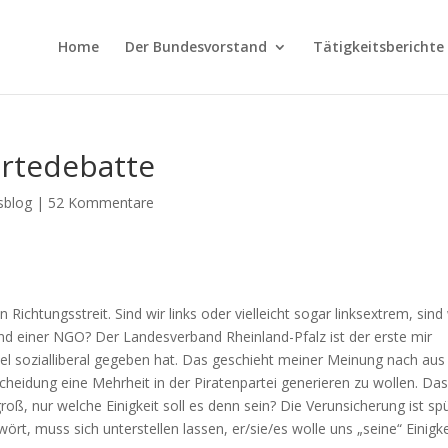
Home
Der Bundesvorstand
Tätigkeitsberichte
rtedebatte
sblog
|
52 Kommentare
 Richtungsstreit. Sind wir links oder vielleicht sogar linksextrem, sind 
rgend einer NGO? Der Landesverband Rheinland-Pfalz ist der erste mir
el sozialliberal gegeben hat. Das geschieht meiner Meinung nach aus
heidung eine Mehrheit in der Piratenpartei generieren zu wollen. Da
oß, nur welche Einigkeit soll es denn sein? Die Verunsicherung ist sp
ört, muss sich unterstellen lassen, er/sie/es wolle uns „seine“ Einigke