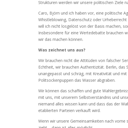
Strukturen werden wir unsere politischen Ziele n
Caro, Björn und ich haben vor, eine politische 
Whistleblowing, Datenschutz oder Urheberrecht 
will ich nicht losgelöst von der Basis machen,
Insbesondere für eine Wertedebatte brauchen wir
wir das machen können.
Was zeichnet uns aus?
Wir brauchen nicht die Attitüden von falscher 
Echtheit, wir brauchen Authentizität. Berlin, da
unangepasst und schräg, mit Kreativität und mit
Politsockenpuppen das Wasser abgraben.
Wir können das schaffen und gute Wahlergebnis
mit uns, mit unserem Selbstverständnis und unse
niemand alles wissen kann und dass das der Wahrh
etablierten Parteien verkauft wird.
Wenn wir unsere Gemeinsamkeiten nach vorne st
zieht – dann ist alles möglich!