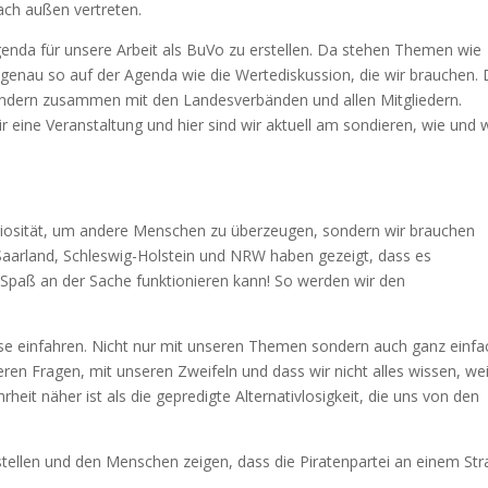
ach außen vertreten.
Agenda für unsere Arbeit als BuVo zu erstellen. Da stehen Themen wie
genau so auf der Agenda wie die Wertediskussion, die wir brauchen.
 sondern zusammen mit den Landesverbänden und allen Mitgliedern.
 eine Veranstaltung und hier sind wir aktuell am sondieren, wie und
Seriosität, um andere Menschen zu überzeugen, sondern wir brauchen
s Saarland, Schleswig-Holstein und NRW haben gezeigt, dass es
 Spaß an der Sache funktionieren kann! So werden wir den
se einfahren. Nicht nur mit unseren Themen sondern auch ganz einfa
ren Fragen, mit unseren Zweifeln und dass wir nicht alles wissen, wei
eit näher ist als die gepredigte Alternativlosigkeit, die uns von den
ellen und den Menschen zeigen, dass die Piratenpartei an einem Str