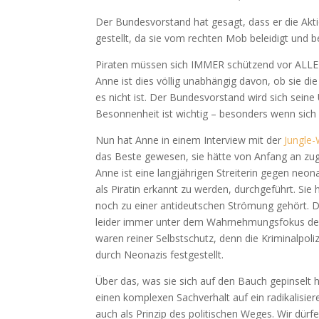
Der Bundesvorstand hat gesagt, dass er die Akti
gestellt, da sie vom rechten Mob beleidigt und b
Piraten müssen sich IMMER schützend vor ALLE 
Anne ist dies völlig unabhängig davon, ob sie di
es nicht ist. Der Bundesvorstand wird sich seine 
Besonnenheit ist wichtig – besonders wenn sich 
Nun hat Anne in einem Interview mit der
Jungle-
das Beste gewesen, sie hätte von Anfang an zuge
Anne ist eine langjährigen Streiterin gegen neo
als Piratin erkannt zu werden, durchgeführt. Sie 
noch zu einer antideutschen Strömung gehört. D
leider immer unter dem Wahrnehmungsfokus der
waren reiner Selbstschutz, denn die Kriminalpoli
durch Neonazis festgestellt.
Über das, was sie sich auf den Bauch gepinselt hat
einen komplexen Sachverhalt auf ein radikalisie
auch als Prinzip des politischen Weges. Wir dür