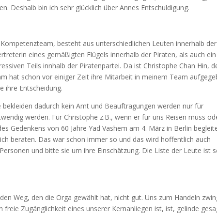
n. Deshalb bin ich sehr glücklich über Annes Entschuldigung.
 Kompetenzteam, besteht aus unterschiedlichen Leuten innerhalb der
rtreterin eines gemäßigten Flügels innerhalb der Piraten, als auch ein
ssiven Teils innhalb der Piratenpartei. Da ist Christophe Chan Hin, d
hramm hat schon vor einiger Zeit ihre Mitarbeit in meinem Team aufgege
re ihre Entscheidung.
sie bekleiden dadurch kein Amt und Beauftragungen werden nur für
 notwendig werden. Für Christophe z.B., wenn er für uns Reisen muss od
 des Gedenkens von 60 Jahre Yad Vashem am 4. März in Berlin begleite
ich beraten. Das war schon immer so und das wird hoffentlich auch
 Personen und bitte sie um ihre Einschätzung. Die Liste der Leute ist 
 den Weg, den die Orga gewählt hat, nicht gut. Uns zum Handeln zwi
 freie Zugänglichkeit eines unserer Kernanliegen ist, ist, gelinde gesa