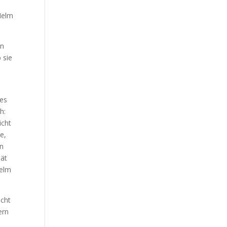
 Helm
on
 sie
 es
h:
icht
e,
en
tät
Helm
acht
ern