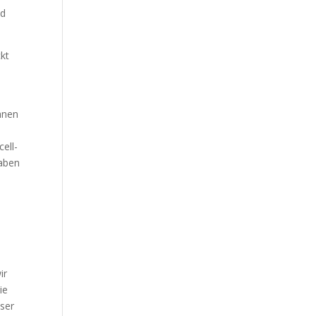
nd
ckt
ihnen
ell-
haben
ir
ie
eser