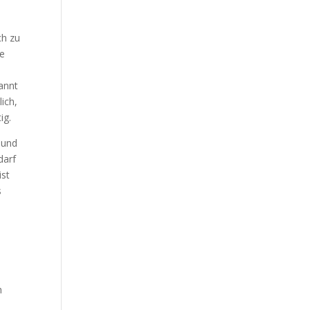
ch zu
be
kannt
lich,
ig.
 und
darf
ist
s
h