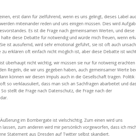
einen, erst dann für zielführend, wenn es uns gelingt, dieses Label au
ir werden miteinander reden und uns einigen müssen. Dies wird Aufga
desvorstandes. Es ist die Frage nach gemeinsamen Werten, und diese
 Ich halte diese Debatte für notwendig und würde mich freuen, wenn er
Sie ist ausufernd, wird sehr emotional geführt, sie ist oft auch unsach
 zu erklären oft einfach nicht möglich ist, aber diese Debatte ist wicht
ist überhaupt nicht wichtig, wir müssen sie nur für notwenig erachten
 den Regeln, die wir uns gegeben haben, auch gemeinsamer Werte be
dann können wir diesen Impuls auch in die Gesellschaft tragen. Politik 
oft so verklausuliert, dass man sich an Sachfragen abarbeitet und da
 So stellt die Frage nach Datenschutz, die Frage nach der
dar.
 Äußerung im Bombergate ist vielschichtig. Zum einen wird uns
en lassen, zum anderen wird mir persönlich vorgeworfen, dass ich mic
tene Statement aus Dresden auf Twitter selbst skandiert.