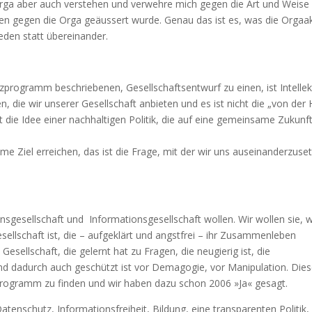
e Orga aber auch verstehen und verwehre mich gegen die Art und Weise
aten gegen die Orga geäussert wurde. Genau das ist es, was die Orgaa
eden statt übereinander.
programm beschriebenen, Gesellschaftsentwurf zu einen, ist Intellek
n, die wir unserer Gesellschaft anbieten und es ist nicht die „von der
ist die Idee einer nachhaltigen Politik, die auf eine gemeinsame Zukunf
me Ziel erreichen, das ist die Frage, mit der wir uns auseinanderzuse
ensgesellschaft und Informationsgesellschaft wollen. Wir wollen sie, w
Gesellschaft ist, die – aufgeklärt und angstfrei – ihr Zusammenleben
sellschaft, die gelernt hat zu Fragen, die neugierig ist, die
nd dadurch auch geschützt ist vor Demagogie, vor Manipulation. Die
programm zu finden und wir haben dazu schon 2006 »Ja« gesagt.
tenschutz, Informationsfreiheit, Bildung, eine transparenten Politik,