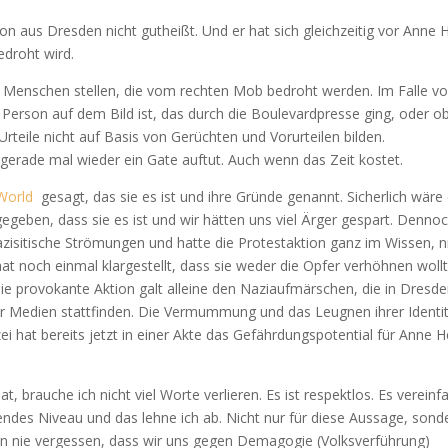
on aus Dresden nicht gutheißt. Und er hat sich gleichzeitig vor Anne
edroht wird.
Menschen stellen, die vom rechten Mob bedroht werden. Im Falle v
e Person auf dem Bild ist, das durch die Boulevardpresse ging, oder ob
Urteile nicht auf Basis von Gerüchten und Vorurteilen bilden.
gerade mal wieder ein Gate auftut. Auch wenn das Zeit kostet.
World
gesagt, das sie es ist und ihre Gründe genannt. Sicherlich wäre
geben, dass sie es ist und wir hätten uns viel Ärger gespart. Dennoc
nazisitische Strömungen und hatte die Protestaktion ganz im Wissen, n
hat noch einmal klargestellt, dass sie weder die Opfer verhöhnen wollt
ie provokante Aktion galt alleine den Naziaufmärschen, die in Dresd
 Medien stattfinden. Die Vermummung und das Leugnen ihrer Identi
zei hat bereits jetzt in einer Akte das Gefährdungspotential für Anne 
, brauche ich nicht viel Worte verlieren. Es ist respektlos. Es vereinf
rendes Niveau und das lehne ich ab. Nicht nur für diese Aussage, sond
fen nie vergessen, dass wir uns gegen Demagogie (Volksverführung)