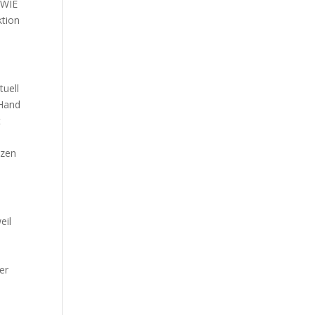
 WIE
ktion
tuell
 Hand
t
tzen
eil
ser