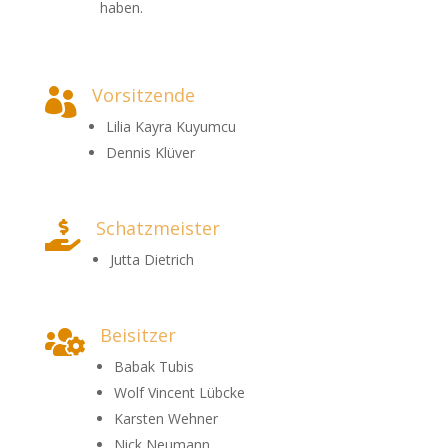
haben.
Vorsitzende

Lilia Kayra Kuyumcu
Dennis Klüver
Schatzmeister

Jutta Dietrich
Beisitzer

Babak Tubis
Wolf Vincent Lübcke
Karsten Wehner
Nick Neumann