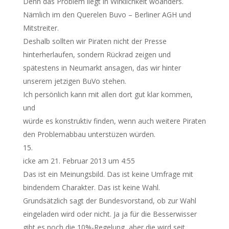
Denn das Problem liegt in Wirklichkeit woanders.
Nämlich im den Querelen Buvo – Berliner AGH und
Mitstreiter.
Deshalb sollten wir Piraten nicht der Presse
hinterherlaufen, sondern Rückrad zeigen und
spätestens in Neumarkt ansagen, das wir hinter
unserem jetzigen BuVo stehen.
Ich persönlich kann mit allen dort gut klar kommen,
und
würde es konstruktiv finden, wenn auch weitere Piraten
den Problemabbau unterstüzen würden.
icke
am 21. Februar 2013 um 4:55
Das ist ein Meinungsbild. Das ist keine Umfrage mit
bindendem Charakter. Das ist keine Wahl.
Grundsätzlich sagt der Bundesvorstand, ob zur Wahl
eingeladen wird oder nicht. Ja ja für die Besserwisser
gibt es noch die 10%-Regelung, aber die wird seit